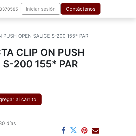
Iniciar sesión
Contáctenos
63370585
N PUSH OPEN SALICE S-200 155* PAR
TA CLIP ON PUSH
 S-200 155* PAR
regar al carrito
30 días