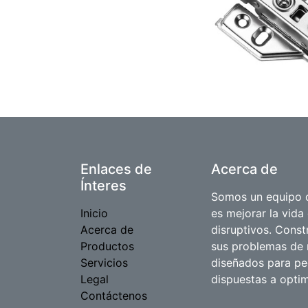
Enlaces de
Acerca de
Ínteres
Somos un equipo d
Inicio
es mejorar la vida
Acerca de
disruptivos. Cons
Productos
sus problemas de 
Servicios
diseñados para p
Legal
dispuestas a optim
Contáctenos