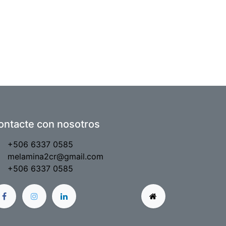
ontacte con nosotros
+506 6337 0585
melamina2cr@gmail.com
+506 6337 0585