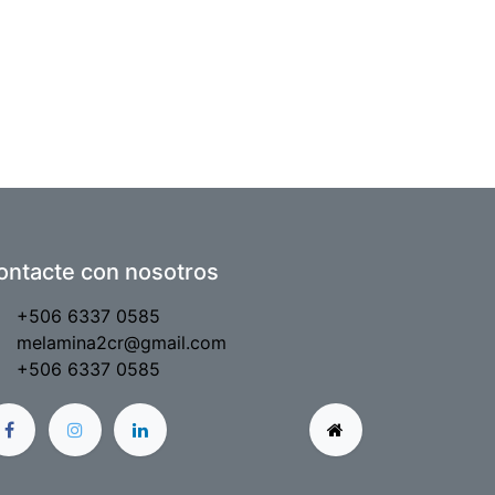
ontacte con nosotros
+506 6337 0585
melamina2cr@gmail.com
+506 6337 0585