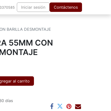
Iniciar sesión
Contáctenos
63370585
ON BARILLA DESMONTAJE
RA 55MM CON
SMONTAJE
regar al carrito
30 días