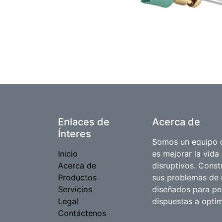
Enlaces de
Acerca de
Ínteres
Somos un equipo d
Inicio
es mejorar la vida
Acerca de
disruptivos. Cons
Productos
sus problemas de 
Servicios
diseñados para p
Legal
dispuestas a optim
Contáctenos