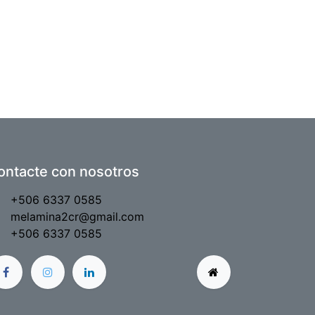
ontacte con nosotros
+506 6337 0585
melamina2cr@gmail.com
+506 6337 0585