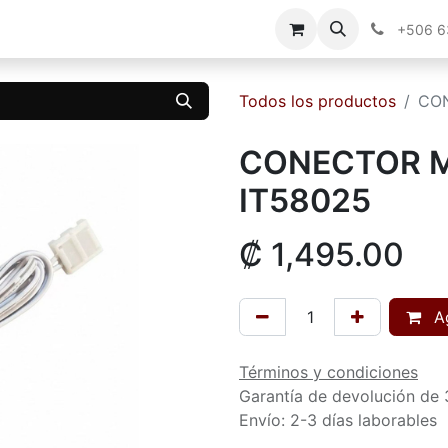
g
Contáctenos
+506 
Todos los productos
CO
CONECTOR 
IT58025
₡
1,495.00
Ag
Términos y condiciones
Garantía de devolución de 
Envío: 2-3 días laborables