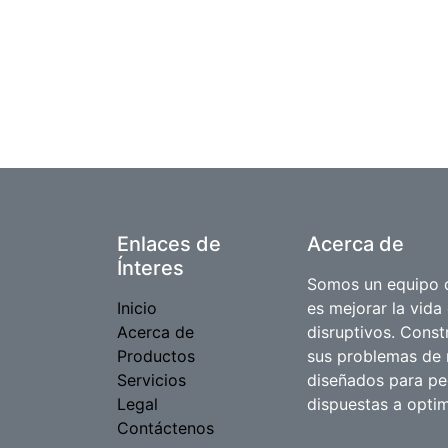
Enlaces de
Acerca de
Ínteres
Somos un equipo d
Inicio
es mejorar la vida
Acerca de
disruptivos. Cons
Productos
sus problemas de 
Servicios
diseñados para p
Legal
dispuestas a optim
Contáctenos