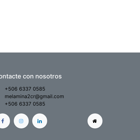
ontacte con nosotros
+506 6337 0585
melamina2cr@gmail.com
+506 6337 0585