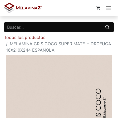
Todos los productos
MELAMINA GRIS COCO SUPER MATE HIDROFUGA
16X210X244 ESPAÑOLA