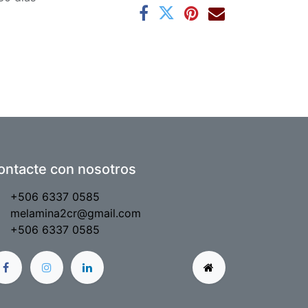
ontacte con nosotros
+506 6337 0585
melamina2cr@gmail.com
+506 6337 0585