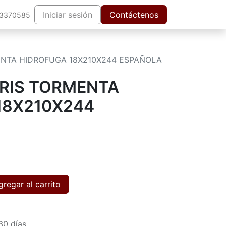
Iniciar sesión
Contáctenos
63370585
NTA HIDROFUGA 18X210X244 ESPAÑOLA
RIS TORMENTA
18X210X244
regar al carrito
30 días