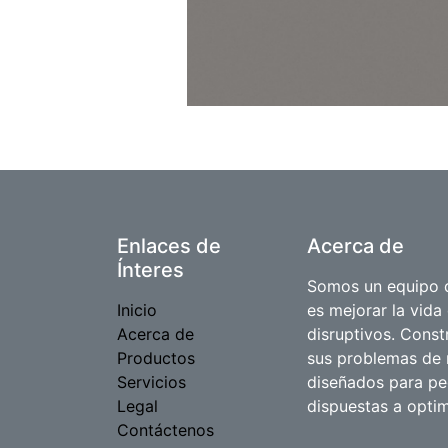
Enlaces de
Acerca de
Ínteres
Somos un equipo d
Inicio
es mejorar la vida
Acerca de
disruptivos. Cons
Productos
sus problemas de 
Servicios
diseñados para p
Legal
dispuestas a optim
Contáctenos