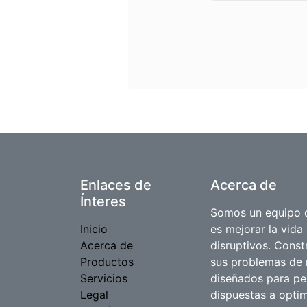
Enlaces de
Acerca de
Ínteres
Somos un equipo d
Inicio
es mejorar la vida
Acerca de
disruptivos. Cons
Productos
sus problemas de 
Servicios
diseñados para p
Legal
dispuestas a optim