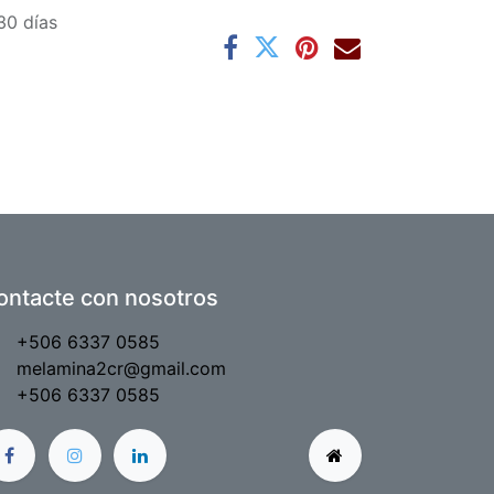
30 días
ontacte con nosotros
+506 6337 0585
melamina2cr@gmail.com
+506 6337 0585