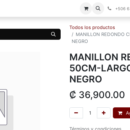
g
Contáctenos
+506 
Todos los productos
MANILLON REDONDO C
NEGRO
MANILLON R
50CM-LARGO
NEGRO
₡
36,900.00
Ag
Términos y condiciones