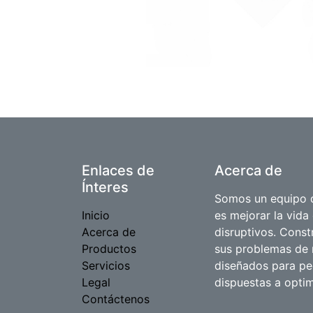
Enlaces de
Acerca de
Ínteres
Somos un equipo d
Inicio
es mejorar la vida
Acerca de
disruptivos. Cons
Productos
sus problemas de 
Servicios
diseñados para p
Legal
dispuestas a optim
Contáctenos