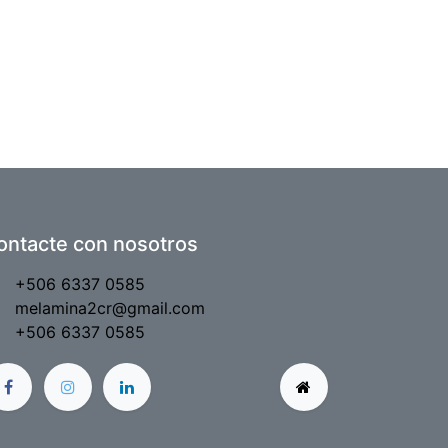
ontacte con nosotros
+506 6337 0585
melamina2cr@gmail.com
+506 6337 0585