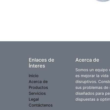
Enlaces de
Acerca de
Ínteres
Somos un equipo d
Inicio
es mejorar la vida
Acerca de
disruptivos. Cons
Productos
sus problemas de 
Servicios
diseñados para p
Legal
dispuestas a optim
Contáctenos