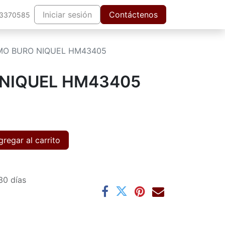
Iniciar sesión
Contáctenos
63370585
MO BURO NIQUEL HM43405
NIQUEL HM43405
regar al carrito
30 días