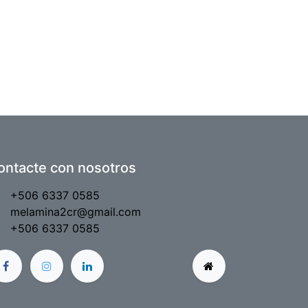
ontacte con nosotros
+506 6337 0585
melamina2cr@gmail.com
+506 6337 0585