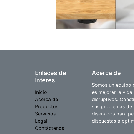
Enlaces de
Acerca de
Ínteres
Somos un equipo d
Inicio
es mejorar la vida
Acerca de
disruptivos. Cons
Productos
sus problemas de 
Servicios
diseñados para p
Legal
dispuestas a optim
Contáctenos