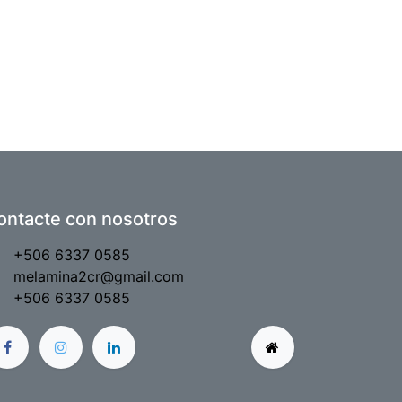
ontacte con nosotros
+506 6337 0585
melamina2cr@gmail.com
+506 6337 0585