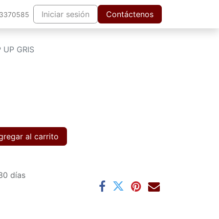
Iniciar sesión
Contáctenos
63370585
 UP GRIS
regar al carrito
30 días