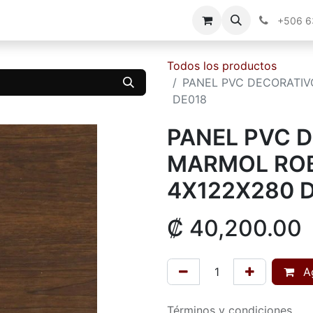
g
Contáctenos
+506 
Todos los productos
PANEL PVC DECORATIV
DE018
PANEL PVC 
MARMOL ROB
4X122X280 
₡
40,200.00
Ag
Términos y condiciones