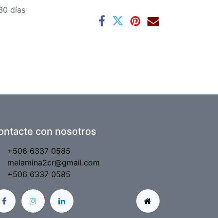
30 días
ontacte con nosotros
+506 6337 0585
melamina2cr@gmail.com
+506 6337 0585