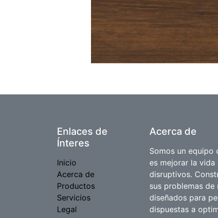
Enlaces de
Acerca de
Ínteres
Somos un equipo d
Inicio
es mejorar la vida
Acerca de
disruptivos. Cons
Productos
sus problemas de 
Servicios
diseñados para p
Legal
dispuestas a optim