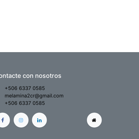
ontacte con nosotros
+506 6337 0585
melamina2cr@gmail.com
+506 6337 0585