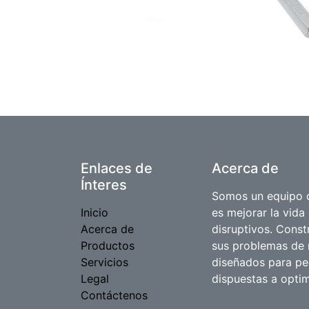
Enlaces de
Acerca de
Ínteres
Somos un equipo d
Inicio
es mejorar la vida
Acerca de
disruptivos. Cons
Productos
sus problemas de 
Servicios
diseñados para p
Legal
dispuestas a optim
Contáctenos