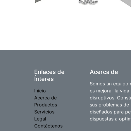
Enlaces de
Acerca de
Ínteres
Somos un equipo d
Inicio
es mejorar la vida
Acerca de
disruptivos. Cons
Productos
sus problemas de 
Servicios
diseñados para p
Legal
dispuestas a optim
Contáctenos