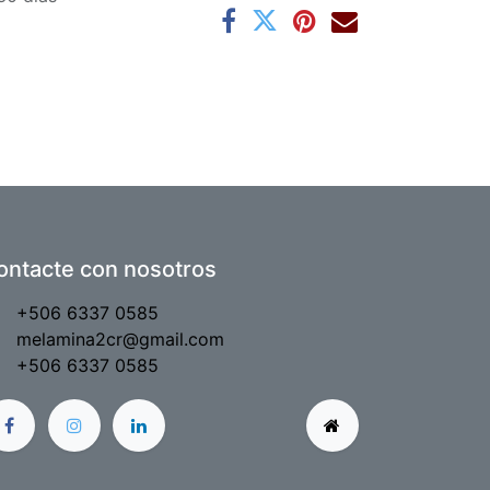
ontacte con nosotros
+506 6337 0585
melamina2cr@gmail.com
+506 6337 0585