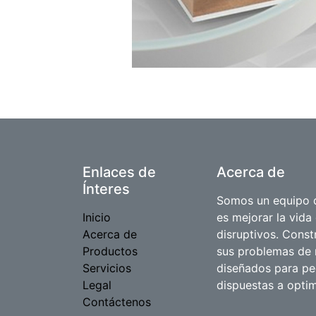
Enlaces de
Acerca de
Ínteres
Somos un equipo d
Inicio
es mejorar la vida
Acerca de
disruptivos. Cons
Productos
sus problemas de 
Servicios
diseñados para p
Legal
dispuestas a optim
Contáctenos