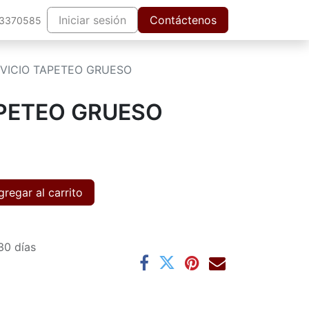
Iniciar sesión
Contáctenos
63370585
VICIO TAPETEO GRUESO
APETEO GRUESO
regar al carrito
30 días