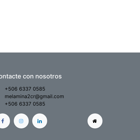
ontacte con nosotros
+506 6337 0585
melamina2cr@gmail.com
+506 6337 0585