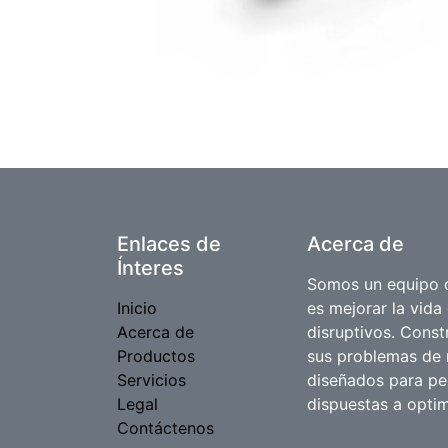
Enlaces de
Acerca de
Ínteres
Somos un equipo d
Inicio
es mejorar la vida
Acerca de
disruptivos. Cons
Productos
sus problemas de 
Servicios
diseñados para p
Legal
dispuestas a optim
Contáctenos