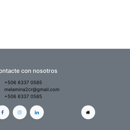
ontacte con nosotros
+506 6337 0585
melamina2cr@gmail.com
+506 6337 0585