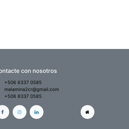
ontacte con nosotros
+506 6337 0585
melamina2cr@gmail.com
+506 6337 0585