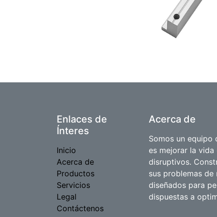
Enlaces de
Acerca de
Ínteres
Somos un equipo d
Inicio
es mejorar la vida
Acerca de
disruptivos. Cons
Productos
sus problemas de 
Servicios
diseñados para p
Legal
dispuestas a optim
Contáctenos