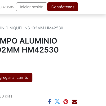
Iniciar sesión
Contáctenos
63370585
INIO NIQUEL NS 192MM HM42530
EMPO ALUMINIO
192MM HM42530
regar al carrito
30 días