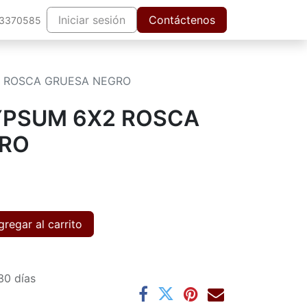
Iniciar sesión
Contáctenos
63370585
2 ROSCA GRUESA NEGRO
YPSUM 6X2 ROSCA
GRO
regar al carrito
30 días