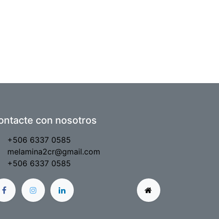
ontacte con nosotros
+506 6337 0585
melamina2cr@gmail.com
+506 6337 0585