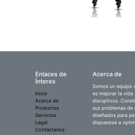
Enlaces de
Acerca de
Ínteres
Somos un equipo d
Inicio
es mejorar la vida
Acerca de
disruptivos. Cons
Productos
sus problemas de 
Servicios
diseñados para p
Legal
dispuestas a optim
Contáctenos