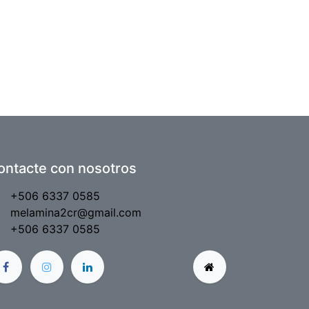
ontacte con nosotros
+506 6337 0585
melamina2cr@gmail.com
+506 6337 0585