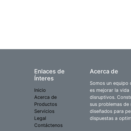
Enlaces de
Acerca de
Ínteres
Somos un equipo d
Inicio
es mejorar la vida
Acerca de
disruptivos. Cons
Productos
sus problemas de 
Servicios
diseñados para p
Legal
dispuestas a optim
Contáctenos