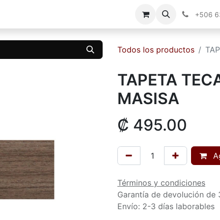
g
Contáctenos
+506 
Todos los productos
TAP
TAPETA TECA
MASISA
₡
495.00
Ag
Términos y condiciones
Garantía de devolución de 
Envío: 2-3 días laborables