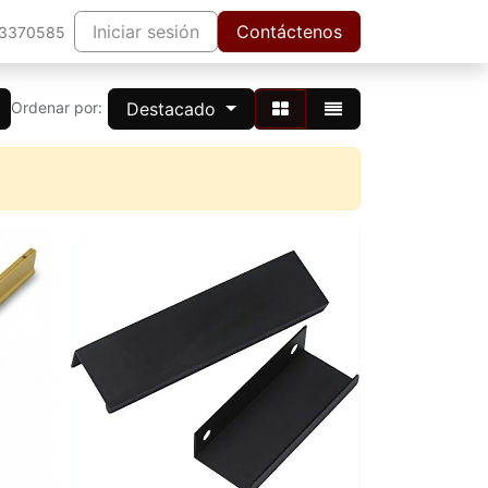
Iniciar sesión
Contáctenos
63370585
Destacado
Ordenar por: