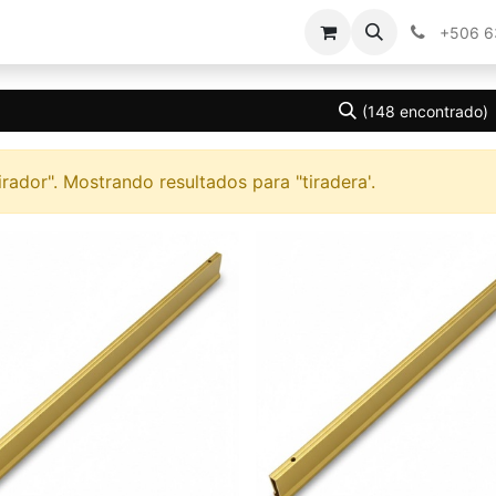
g
Contáctenos
+506 
(148 encontrado)
irador
". Mostrando resultados para "
tiradera
'.